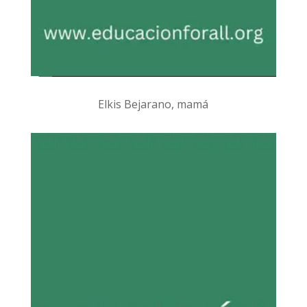
Elkis Bejarano, mamá