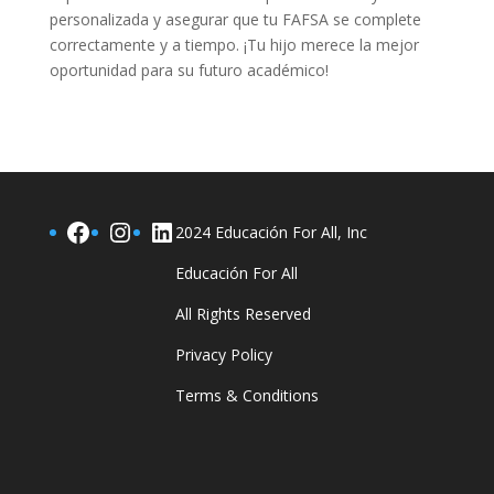
personalizada y asegurar que tu FAFSA se complete
correctamente y a tiempo. ¡Tu hijo merece la mejor
oportunidad para su futuro académico!
Facebook
Instagram
LinkedIn
2024 Educación For All, Inc
Educación For All
All Rights Reserved
Privacy Policy
Terms & Conditions